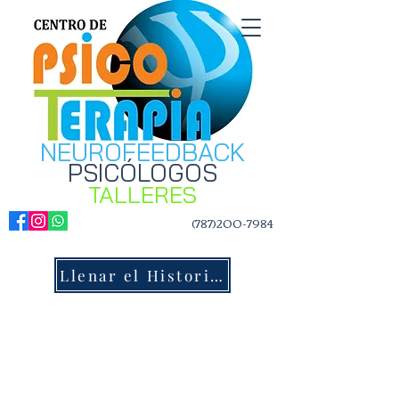
NEUROFEEDBACK
PSICÓLOGOS
TALLERES
(787)200-7984
Llenar el Historial